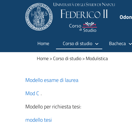
Odont
Home
Corso di studio
Bacheca
Home
>
Corso di studio
>
Modulistica
Modello esame di laurea
Mod C
.
Modello per richiesta tesi:
modello tesi